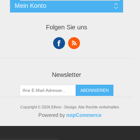
Datenschutzrichtlinie
Suche
Mein Konto
Nutzungsbedingungen
Blog
Über Uns
Kürzlich Angesehene Produkte
Mein Konto
Kontaktieren Sie Uns
Produktvergleichsliste
Bestellungen
Onboarding Xolo Go
Folgen Sie uns
Neue Produkte
Adressen
Guthaben der Geschenkkarte Prüfen
Warenkorb
Wunschliste
Newsletter
ABONNIEREN
Copyright © 2026 Ethno - Design. Alle Rechte vorbehalten.
Powered by
nopCommerce