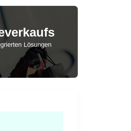
everkaufs
egrierten Lösungen
n