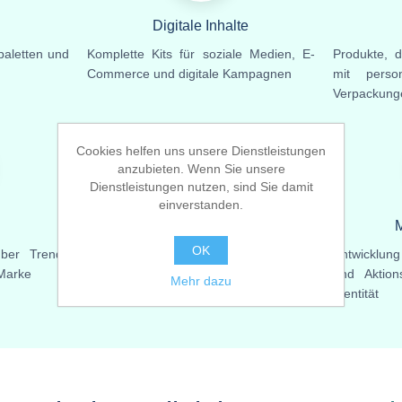
n
Digitale Inhalte
paletten und
Komplette Kits für soziale Medien, E-
Produkte, d
Commerce und digitale Kampagnen
mit person
Verpackung
Cookies helfen uns unsere Dienstleistungen
🛠️
anzubieten. Wenn Sie unsere
Dienstleistungen nutzen, sind Sie damit
einverstanden.
Werkzeuge
M
OK
über Trends
Integrierte Plattformen für die
Entwicklung
 Marke
umfassende Verwaltung Ihrer Marke
und Aktion
Mehr dazu
Identität