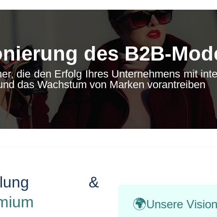
onierung des B2B-Mod
ner, die den Erfolg Ihres Unternehmens mit int
 und das Wachstum von Marken vorantreiben
wicklung &
mium
🌍
Unsere Visio