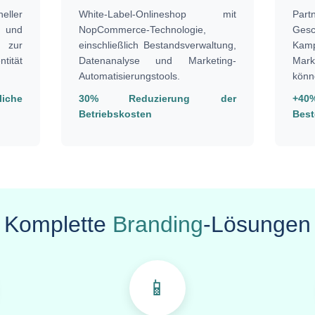
eller
White-Label-Onlineshop mit
Part
s und
NopCommerce-Technologie,
Gesc
) zur
einschließlich Bestandsverwaltung,
Kamp
tität
Datenanalyse und Marketing-
Mar
Automatisierungstools.
könn
iche
30% Reduzierung der
+40
Betriebskosten
Best
Komplette
Branding
-Lösungen
📱