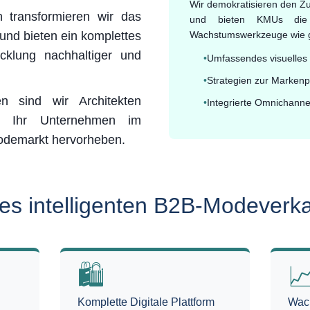
Wir demokratisieren den Z
 transformieren wir das
und bieten KMUs die 
nd bieten ein komplettes
Wachstumswerkzeuge wie 
cklung nachhaltiger und
•
Umfassendes visuelles 
•
Strategien zur Markenp
n sind wir Architekten
•
Integrierte Omnichann
die Ihr Unternehmen im
odemarkt hervorheben.
des intelligenten B2B-Modeverk
🛍️

Komplette Digitale Plattform
Wach