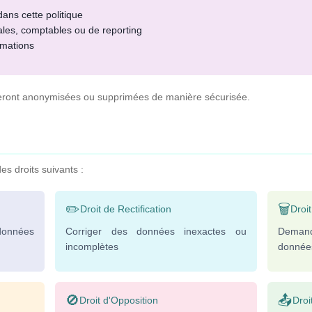
dans cette politique
les, comptables ou de reporting
amations
seront anonymisées ou supprimées de manière sécurisée.
s droits suivants :
✏️
🗑️
Droit de Rectification
Droit
données
Corriger des données inexactes ou
Deman
incomplètes
donnée
🚫
📤
Droit d'Opposition
Droit