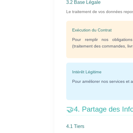
3.2 Base Légale
Le traitement de vos données repos
Exécution du Contrat
Pour remplir nos obligations
(traitement des commandes, livra
Intérêt Légitime
Pour améliorer nos services et as
🤝
4. Partage des Inf
4.1 Tiers