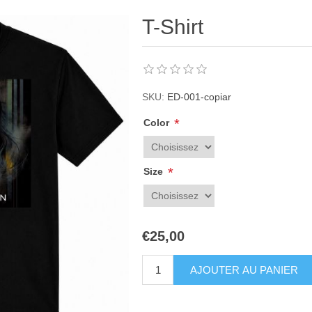
T-Shirt
SKU:
ED-001-copiar
*
Color
*
Size
€25,00
AJOUTER AU PANIER