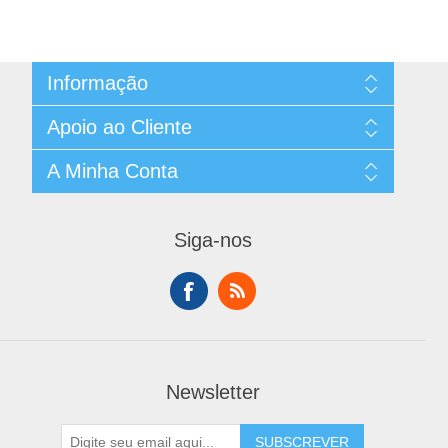
Informação
Sitemap
Apoio ao Cliente
Envios e Devoluções b2b
Privacidade
Pesquisa
A Minha Conta
Condições de Uso
Blog
Sobre Nós
Produtos Visualizados Recentemente
A Minha Conta
Contacte-nos
Lista de Comparação de Produtos
Encomendas
Onboarding Xolo Go
Siga-nos
Novos Produtos
Moradas
Verificar Saldo do Cartão Presente
Carrinho de Compras
Lista de Desejos
Newsletter
SUBSCREVER