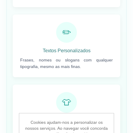
✏️
Textos Personalizados
Frases, nomes ou slogans com qualquer
tipografia, mesmo as mais finas.
👕
Coleções Limitadas
Cookies ajudam-nos a personalizar os
nossos serviços. Ao navegar você concorda
Ideal para edições especiais ou testes de