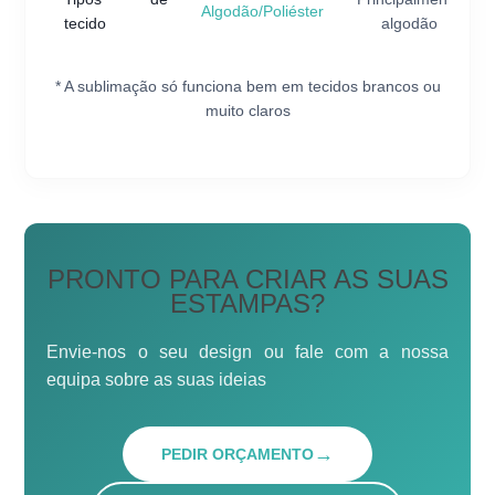
Algodão/Poliéster
tecido
algodão
* A sublimação só funciona bem em tecidos brancos ou
muito claros
PRONTO PARA CRIAR AS SUAS
ESTAMPAS?
Envie-nos o seu design ou fale com a nossa
equipa sobre as suas ideias
→
PEDIR ORÇAMENTO