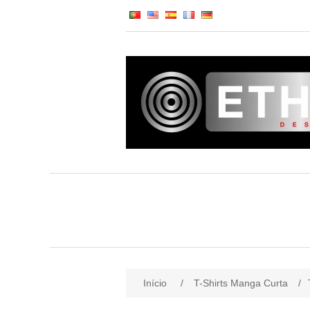
Início
/
T-Shirts Manga Curta
/