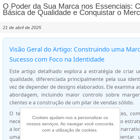
O Poder da Sua Marca nos Essenciais: 
Básica de Qualidade e Conquistar o Mer
21 de abril de 2025
Visão Geral do Artigo: Construindo uma Mar
Sucesso com Foco na Identidade
Este artigo detalhado explora a estratégia de criar
qualidade, diferenciada principalmente pela sua iden
vez de depender de designs elaborados. Ele examina as
abordagem, incluindo maior controlo sobre margens
clientes e a construção de um pilar de vendas sólido.
O texto também aborda os desafios inerentes, com
Cookies ajudam-nos a personalizar os
necessidade de construir confiança, oferecendo estrat
nossos serviços. Ao navegar você concorda
a longo prazo. Estas incluem a criação de uma narrati
com a utilização de cookies.
uma experiência de cliente excecional, fomenta