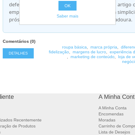
defender valores de marca claros. Em suma, o artigo
OK
empreendedores que procuram transformar a simplic
Saber mais
próspero e com uma identidade de marca duradoura.
Comentários (0)
roupa básica
,
marca própria
,
difere
fidelização
,
margens de lucro
,
experiência d
DETALHES
,
marketing de conteúdo
,
loja de v
negóc
liente
A Minha Cont
A Minha Conta
Encomendas
lizados Recentemente
Moradas
ração de Produtos
Carrinho de Comp
s
Lista de Desejos