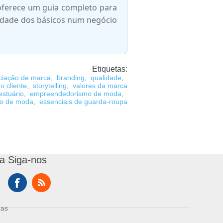
 oferece um guia completo para
idade dos básicos num negócio
Etiquetas:
nciação de marca
,
branding
,
qualidade
,
o cliente
,
storytelling
,
valores da marca
estuário
,
empreendedorismo de moda
,
io de moda
,
essenciais de guarda-roupa
a
Siga-nos
ras