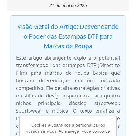
21 de abril de 2025
Visão Geral do Artigo: Desvendando
o Poder das Estampas DTF para
Marcas de Roupa
Este artigo abrangente explora o potencial
transformador das estampas DTF (Direct to
Film) para marcas de roupa básica que
buscam diferenciação em um mercado
competitivo. Ele detalha estratégias criativas
e estilos de design específicos para quatro
nichos principais: clássico, streetwear,
sportswear e música. O texto enfatiza a
importância de compreender a estética de
cada público para criar estampas
Cookies ajudam-nos a personalizar os
nossos serviços. Ao navegar você concorda
impactantes e relevantes.