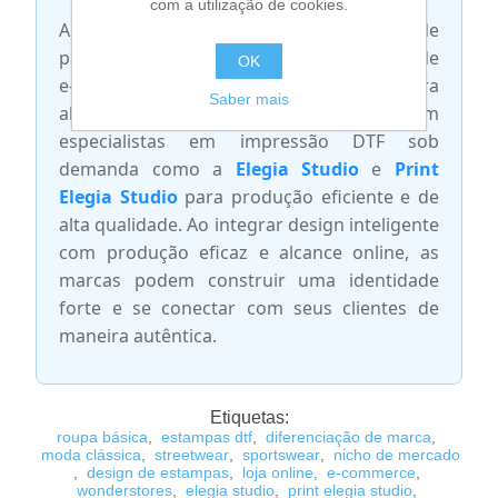
com a utilização de cookies.
Além disso, o guia destaca o valor de
parcerias estratégicas com plataformas de
OK
e-commerce como a
Wonderstores
para
Saber mais
alcançar um público global, e com
especialistas em impressão DTF sob
demanda como a
Elegia Studio
e
Print
Elegia Studio
para produção eficiente e de
alta qualidade. Ao integrar design inteligente
com produção eficaz e alcance online, as
marcas podem construir uma identidade
forte e se conectar com seus clientes de
maneira autêntica.
Etiquetas:
roupa básica
,
estampas dtf
,
diferenciação de marca
,
moda clássica
,
streetwear
,
sportswear
,
nicho de mercado
,
design de estampas
,
loja online
,
e-commerce
,
wonderstores
,
elegia studio
,
print elegia studio
,