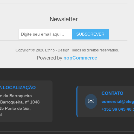
Newsletter
SUBSCREVER
Copyright © 2026 Ethno - Design. Todos os direitos reservados.
Powered by
nopCommerce
 LOCALIZAÇÃO
CONTATO
 da Barroqueira
✉️
comercial@elegi
Barroqueira, nº 1048
5 Ponte de Sôr,
+351 96 045 40 5